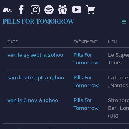
PILLS FOR TOMORROW
DATE
ÉVÉNEMENT
LIEU
ven le 25 sept.
à
20h00
Pills For
Le Super
Tomorrow
Tours
sam le 26 sept.
à
19h00
Pills For
La Lune 
Tomorrow
, Nantes
ven le 6 nov.
à
19h00
Pills For
Strongr
Tomorrow
Bar , Lo
(UK)