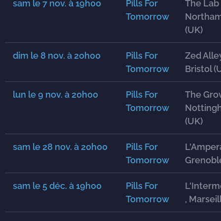
sam le 7 nov.
à
19h00
Pills For
The Lab 
Tomorrow
Northa
(UK)
dim le 8 nov.
à
20h00
Pills For
Zed Alley
Tomorrow
Bristol (
lun le 9 nov.
à
20h00
Pills For
The Grov
Tomorrow
Notting
(UK)
sam le 28 nov.
à
20h00
Pills For
L'Amper
Tomorrow
Grenobl
sam le 5 déc.
à
19h00
Pills For
L'Interm
Tomorrow
, Marseil